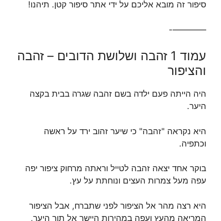
y
סיפור זה מובא אליכם על ידי אתר סיפור קטן. תיהנו!
————-
V
עמוד 1 זהבה ושלושת הדובים – זהבה
i
והציפור
d
היה הייתה פעם ילדה בשם זהבה שגרה בבית בקצה
היער.
e
היא נקראה "זהבה" כי שיער זהוב ירד על ראשה
וכתפיה.
o
בוקר אחד יצאה זהבה לטייל וראתה מרחוק ציפור יפה
עפה מעל צמרות העצים ונוחתת על עץ.
היא רצה מהר אל הציפור לפני שתברח, אבל הציפור
המריאה מהעץ ועפה במהירות היישר אל תוך היער,